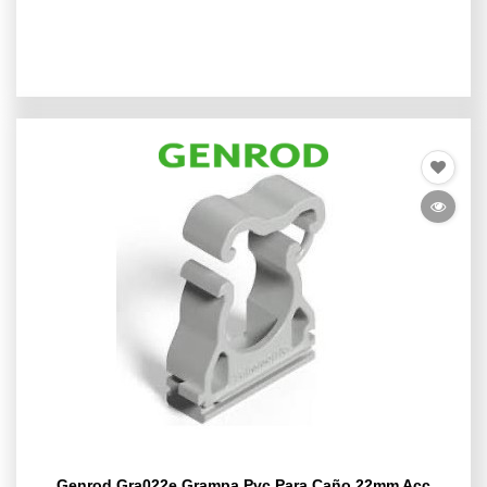
Genrod Gra022e Grampa Pvc Para Caño 22mm Acc