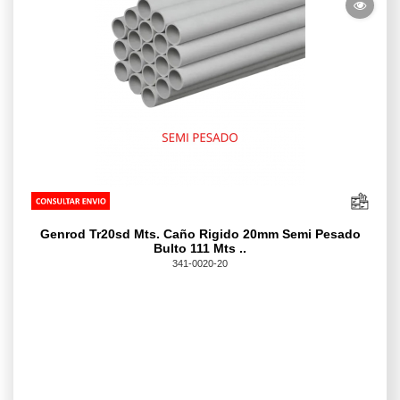
Genrod Tr20sd Mts. Caño Rigido 20mm Semi Pesado
Bulto 111 Mts ..
341-0020-20