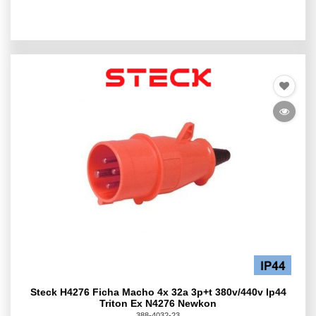
Steck H4276 Ficha Macho 4x 32a 3p+t 380v/440v Ip44
Triton Ex N4276 Newkon
388-4032-23