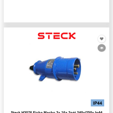
Steck H3076 Ficha Macho 3x 16a 2p+t 240v/250v Ip44