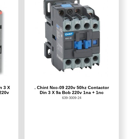
n 3 X
. Chint Nxc-09 220v 50hz Contactor
 220v
Din 3 X 9a Bob 220v 1na + 1nc
639-3009-24