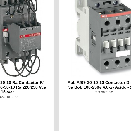
30-10 Ra Contactor P/
Abb Af09-30-10-13 Contactor Di
6-30-10 Ra 220/230 Vca
9a Bob 100-250v 4.0kw Ac/dc -
15kvar...
639-3009-22
639-1810-22