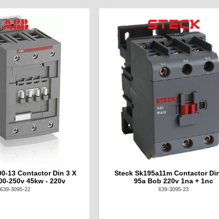
0-13 Contactor Din 3 X
Steck Sk195a11m Contactor Din
00-250v 45kw - 220v
95a Bob 220v 1na + 1nc
639-3095-22
639-3095-23