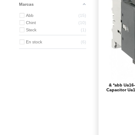
Marcas
Abb
15
Chint
10
Steck
1
En stock
6
& *abb Ua16-
Capacitor Ua1