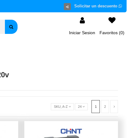
Iniciar Sesion
Favoritos (
0
)
20v
SKU, 