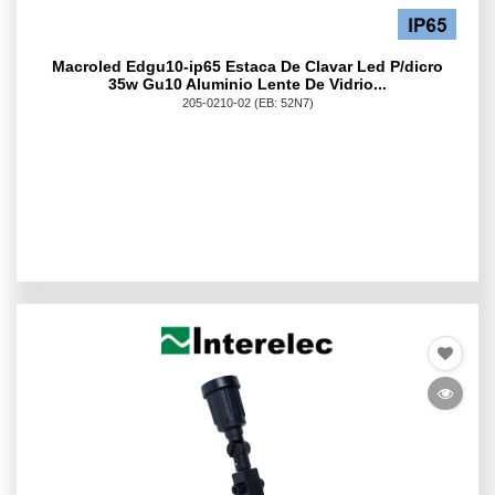
Macroled Edgu10-ip65 Estaca De Clavar Led P/dicro
35w Gu10 Aluminio Lente De Vidrio...
205-0210-02
(EB: 52N7)