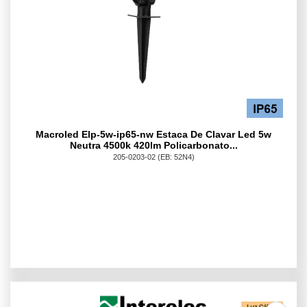
Macroled Elp-5w-ip65-nw Estaca De Clavar Led 5w
Neutra 4500k 420lm Policarbonato...
205-0203-02
(EB: 52N4)