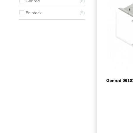
Genrod
6
En stock
5
Genrod 06101