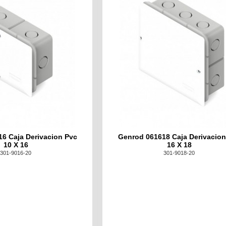
6 Caja Derivacion Pvc
Genrod 061618 Caja Derivacion
10 X 16
16 X 18
301-9016-20
301-9018-20