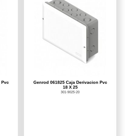
 Pvc
Genrod 061825 Caja Derivacion Pvc
18 X 25
301-9025-20