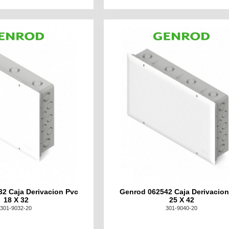
2 Caja Derivacion Pvc
Genrod 062542 Caja Derivacion
18 X 32
25 X 42
301-9032-20
301-9040-20