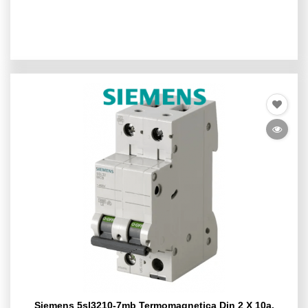
Siemens 5sl3210-7mb Termomagnetica Din 2 X 10a.