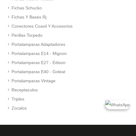
Fichas Schucko
Fichas Y Bases Rj
Conectores Coaxil Y Accesorios
Perillas Torpedo
Portalamparas Adaptadores
Portalamparas E14 - Mignon
Portalamparas E27 - Edison
Portalamparas E40 - Goleat
Portalamparas Vintage
Receptaculos
Triples
Zocalos