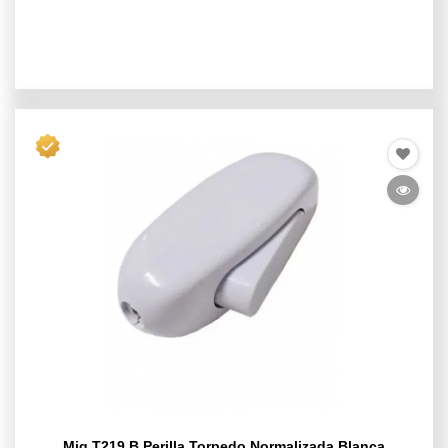
Mig T219 B Perilla Torpedo Normalizada Blanca