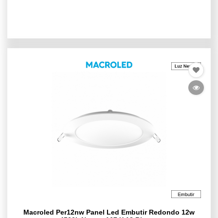
Macroled Per12nw Panel Led Embutir Redondo 12w