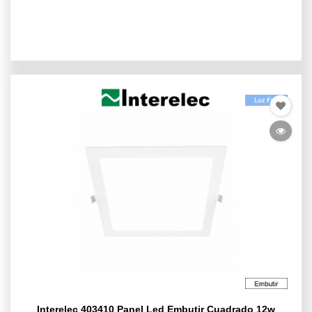
Interelec 403410 Panel Led Embutir Cuadrado 12w