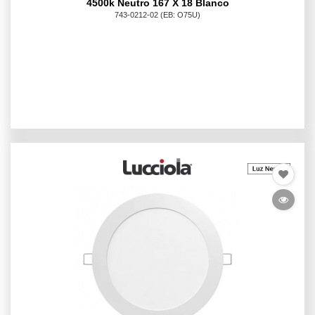
4500k Neutro 167 X 18 Blanco
743-0212-02
(EB: O75U)