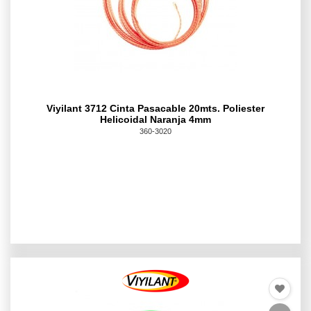
Viyilant 3712 Cinta Pasacable 20mts. Poliester
Helicoidal Naranja 4mm
360-3020