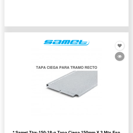
* Samet Ttrs-150-18-g Tapa Ciega 150mm X 3 Mts Esp