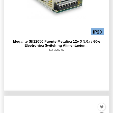
Megalite Sfl12050 Fuente Metalica 12v X 5.0a / 60w
Electronica Switching Alimentacion...
617-3050-50