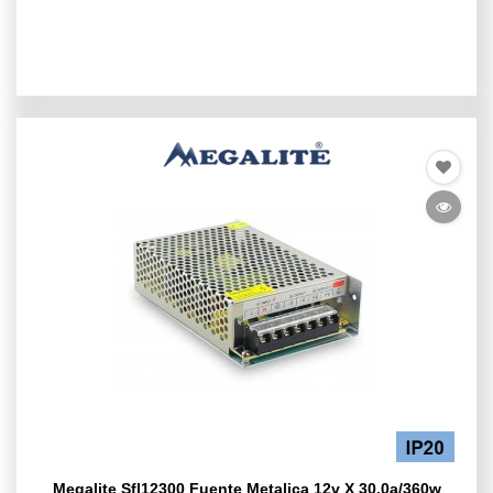
Megalite Sfl12300 Fuente Metalica 12v X 30.0a/360w