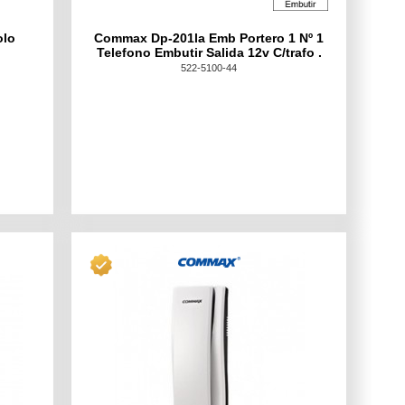
olo
Commax Dp-201la Emb Portero 1 Nº 1
Telefono Embutir Salida 12v C/trafo .
522-5100-44