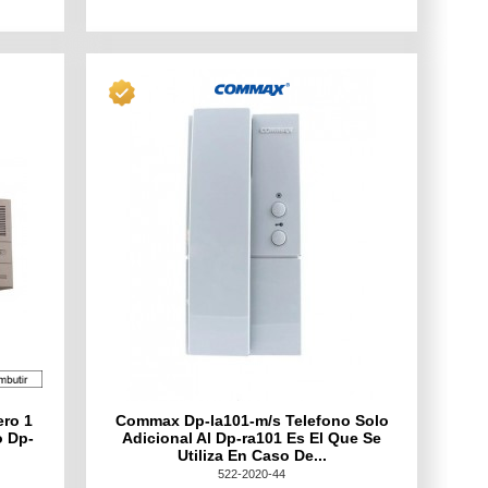
ero 1
Commax Dp-la101-m/s Telefono Solo
o Dp-
Adicional Al Dp-ra101 Es El Que Se
Utiliza En Caso De...
522-2020-44