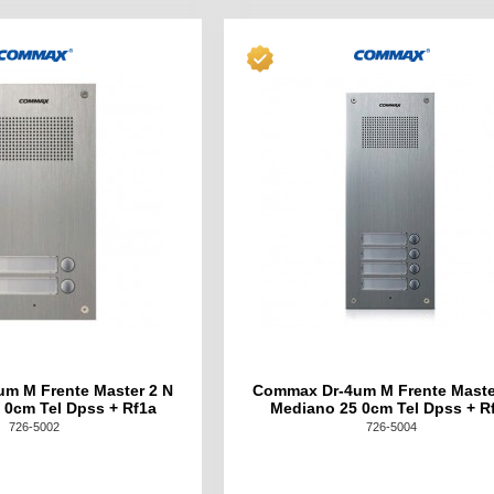
m M Frente Master 2 N
Commax Dr-4um M Frente Maste
 0cm Tel Dpss + Rf1a
Mediano 25 0cm Tel Dpss + R
726-5002
726-5004