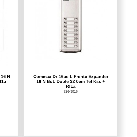
 16 N
Commax Dr-16as L Frente Expander
f1a
16 N Bot. Doble 32 0cm Tel Kss +
Rf1a
726-3016