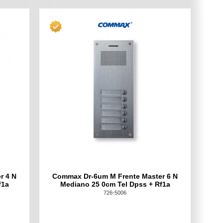
r 4 N
Commax Dr-6um M Frente Master 6 N
f1a
Mediano 25 0cm Tel Dpss + Rf1a
726-5006