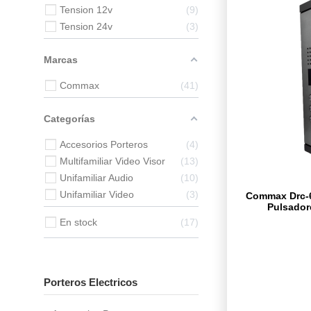
Tension 12v
9
Tension 24v
3
Marcas
Commax
41
Categorías
Accesorios Porteros
4
Multifamiliar Video Visor
13
Unifamiliar Audio
10
Unifamiliar Video
3
Commax Drc-6
Pulsador
En stock
17
Porteros Electricos