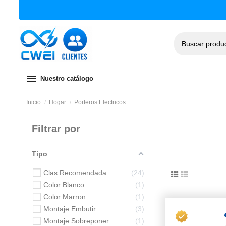
menu
Nuestro catálogo
Inicio
Hogar
Porteros Electricos
Filtrar por
Tipo
Clas Recomendada
24
Color Blanco
1
Color Marron
1
Montaje Embutir
3
Montaje Sobreponer
1