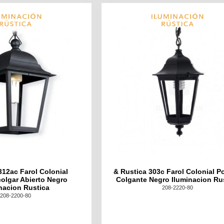
312ac Farol Colonial
& Rustica 303c Farol Colonial Po
/colgar Abierto Negro
Colgante Negro Iluminacion Ru
nacion Rustica
208-2220-80
208-2200-80