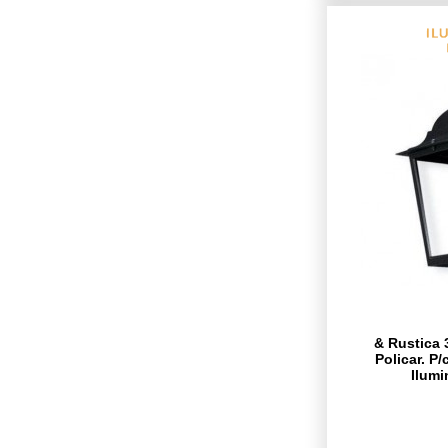
& Rustica 
Policar. P
Ilumi