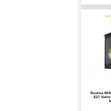
Rustica 803
E27 Vidrio
M