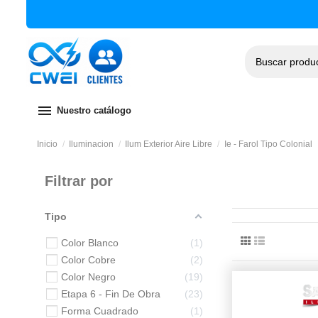
menu
Nuestro catálogo
Inicio
Iluminacion
Ilum Exterior Aire Libre
Ie - Farol Tipo Colonial
Filtrar por
Tipo
Color Blanco
1
Color Cobre
2
Color Negro
19
Etapa 6 - Fin De Obra
23
Forma Cuadrado
1