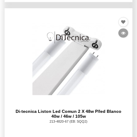
Di-tecnica Liston Led Comun 2 X 48w P/led Blanco
40w / 46w / 105w
213-4820-67
(EB: SQQ2)