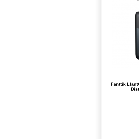
Fanttik Lfan
Dis