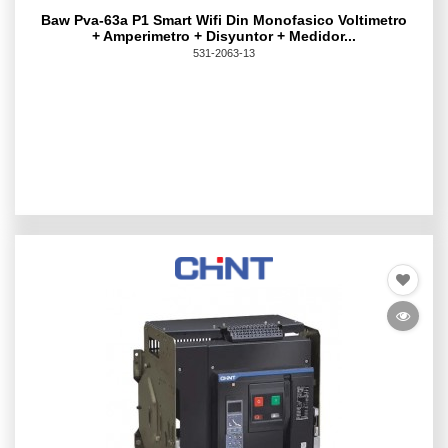
Baw Pva-63a P1 Smart Wifi Din Monofasico Voltimetro
+ Amperimetro + Disyuntor + Medidor...
531-2063-13