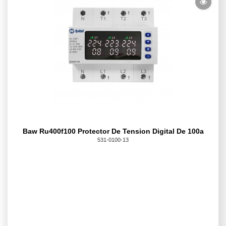
Baw Ru400f100 Protector De Tension Digital De 100a
531-0100-13