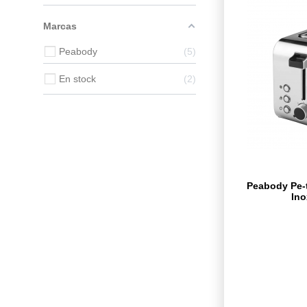
Marcas
Peabody
5
En stock
2
Peabody Pe-
Ino