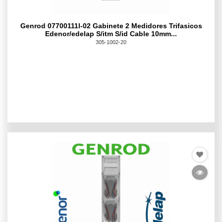
Genrod 07700111l-02 Gabinete 2 Medidores Trifasicos
Edenor/edelap S/itm S/id Cable 10mm...
305-1002-20