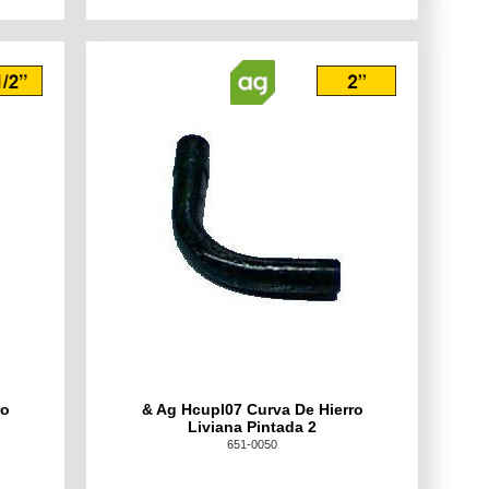
ro
& Ag Hcupl07 Curva De Hierro
Liviana Pintada 2
651-0050