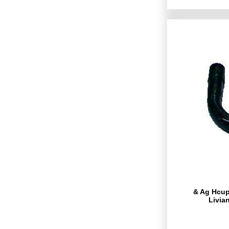
& Ag Hcup
Livia