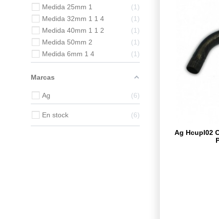
Medida 25mm 1
1
Medida 32mm 1 1 4
1
Medida 40mm 1 1 2
1
Medida 50mm 2
1
Medida 6mm 1 4
1
Marcas
Ag
6
En stock
6
Ag Hcupl02 C