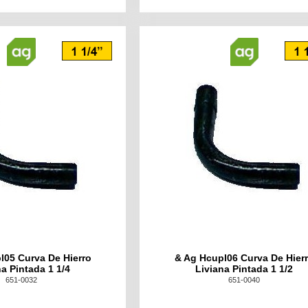
l05 Curva De Hierro
& Ag Hcupl06 Curva De Hier
na Pintada 1 1/4
Liviana Pintada 1 1/2
651-0032
651-0040