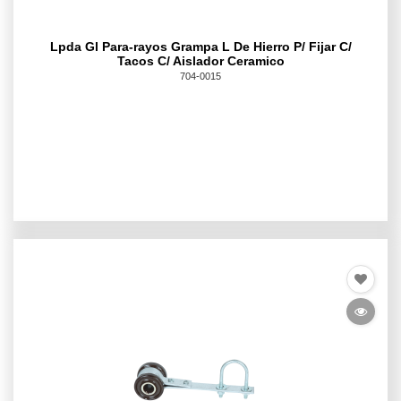
Lpda Gl Para-rayos Grampa L De Hierro P/ Fijar C/
Tacos C/ Aislador Ceramico
704-0015