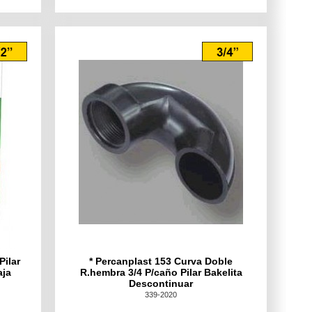
Pilar
* Percanplast 153 Curva Doble
aja
R.hembra 3/4 P/caño Pilar Bakelita
Descontinuar
339-2020