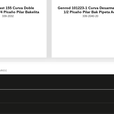
ast 155 Curva Doble
Genrod 101223-1 Curva Desarma
4 P/caño Pilar Bakelita
1/2 P/caño Pilar Bak Pipeta A
339-2032
339-2040-20