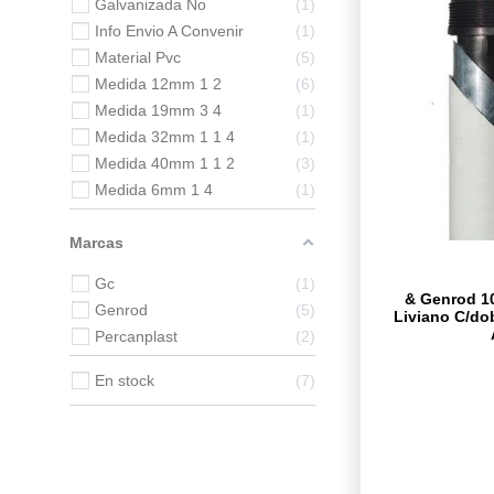
Galvanizada No
1
Info Envio A Convenir
1
Material Pvc
5
Medida 12mm 1 2
6
Medida 19mm 3 4
1
Medida 32mm 1 1 4
1
Medida 40mm 1 1 2
3
Medida 6mm 1 4
1
Marcas
Gc
1
& Genrod 10
Genrod
5
Liviano C/dob
Percanplast
2
En stock
7