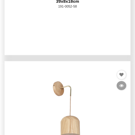
39x8x18cm
191-0052-58