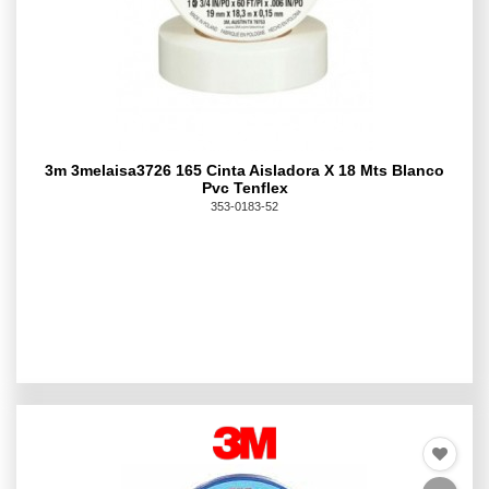
3m 3melaisa3726 165 Cinta Aisladora X 18 Mts Blanco
Pvc Tenflex
353-0183-52