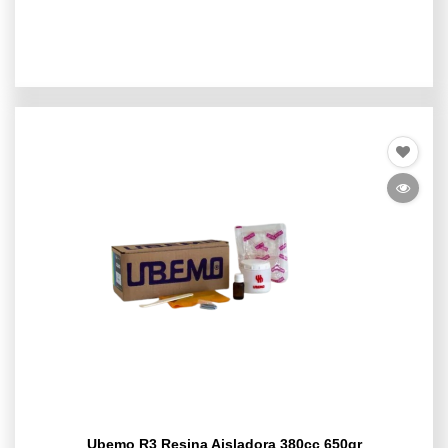
Ubemo R3 Resina Aisladora 380cc 650gr