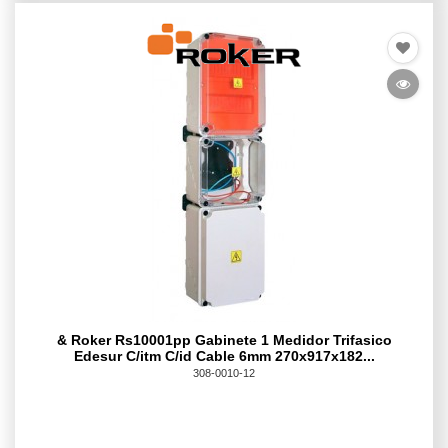
& Roker Rs10001pp Gabinete 1 Medidor Trifasico
Edesur C/itm C/id Cable 6mm 270x917x182...
308-0010-12