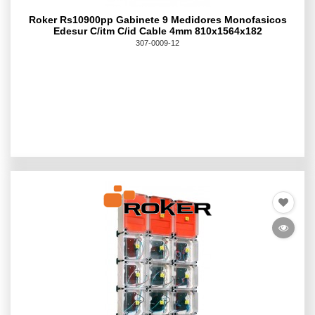
Roker Rs10900pp Gabinete 9 Medidores Monofasicos
Edesur C/itm C/id Cable 4mm 810x1564x182
307-0009-12