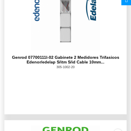
Genrod 07700111l-02 Gabinete 2 Medidores Trifasicos
Edenor/edelap S/itm S/id Cable 10mm...
305-1002-20