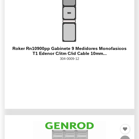
Roker Rn10900pp Gabinete 9 Medidores Monofasicos
T1 Edenor C/itm C/id Cable 10mm...
304-0009-12