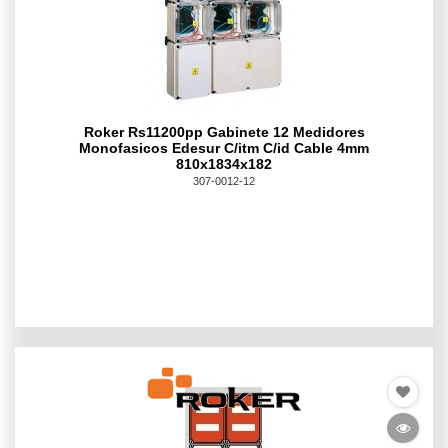
Roker Rs11200pp Gabinete 12 Medidores
Monofasicos Edesur C/itm C/id Cable 4mm
810x1834x182
307-0012-12