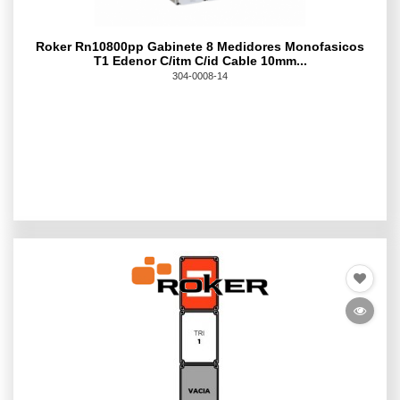
Roker Rn10800pp Gabinete 8 Medidores Monofasicos
T1 Edenor C/itm C/id Cable 10mm...
304-0008-14