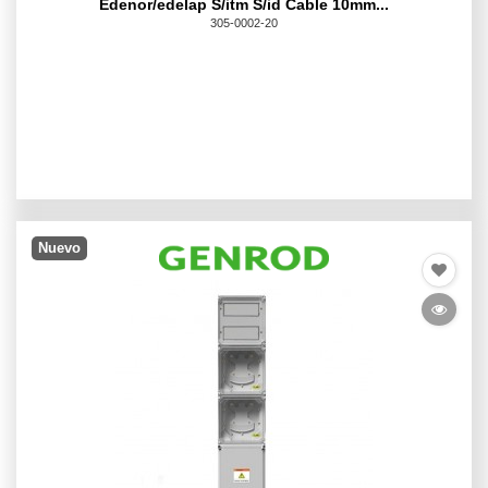
Edenor/edelap S/itm S/id Cable 10mm...
305-0002-20
Nuevo