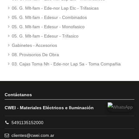
06. G. Mlt-fam - Ede-nor Lap Etc - Trifasicas
05. G. Mlt-fam - Edesur - Combinados
05. G. Mlt-fam - Edesur - Monofasico
05. G. Mlt-fam - Edesur - Trifasico
Gabinetes - Accesorios
08. Provisorios De Obra
03. Cajas Toma Nh - Ede-nor Lap Sa - Toma Compañia
Contáctanos
CWEI - Materiales Eléctricos e Iluminación
5491135152000
clientes@cwei.com.ar