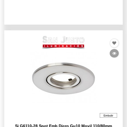
Sj G6110-28 Spot Emb Dicro Gu10 Movil 110/80mm