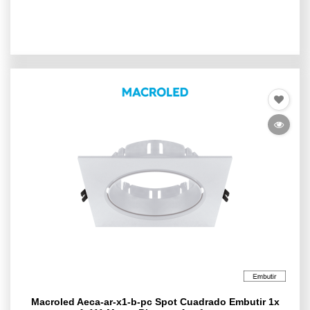
Macroled Aeca-ar-x1-b-pc Spot Cuadrado Embutir 1x