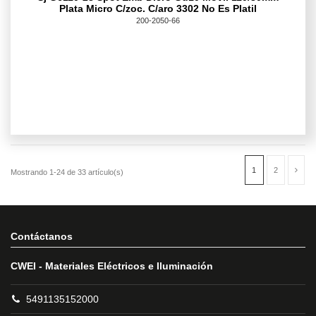
Plata Micro C/zoc. C/aro 3302 No Es Platil
200-2050-66
Contáctanos
CWEI - Materiales Eléctricos e Iluminación
5491135152000