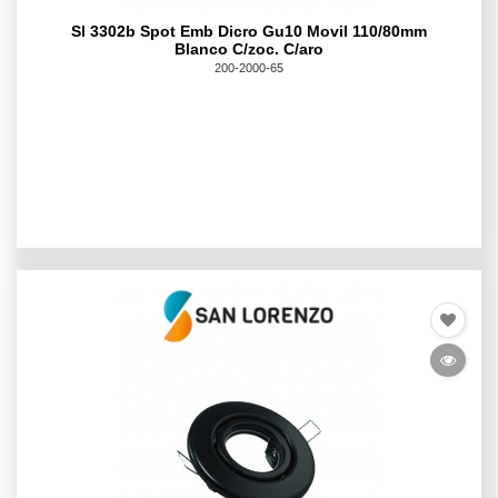
Sl 3302b Spot Emb Dicro Gu10 Movil 110/80mm
Blanco C/zoc. C/aro
200-2000-65