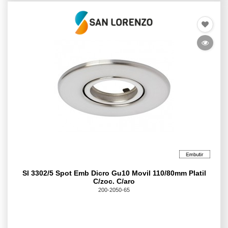
Sl 3302/5 Spot Emb Dicro Gu10 Movil 110/80mm Platil
C/zoc. C/aro
200-2050-65