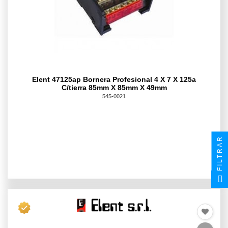
Elent 47125ap Bornera Profesional 4 X 7 X 125a
C/tierra 85mm X 85mm X 49mm
545-0021
FILTRAR