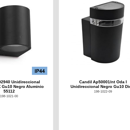
402940 Unidireccional
Candil Ap50001/nt Oda I
 X Gu10 Negro Aluminio
Unidireccional Negro Gu10 Di
55112
198-1022-09
198-1021-00