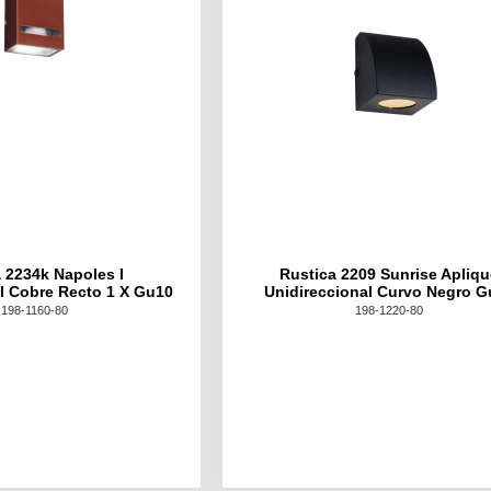
 2234k Napoles I
Rustica 2209 Sunrise Apliq
l Cobre Recto 1 X Gu10
Unidireccional Curvo Negro G
198-1160-80
198-1220-80