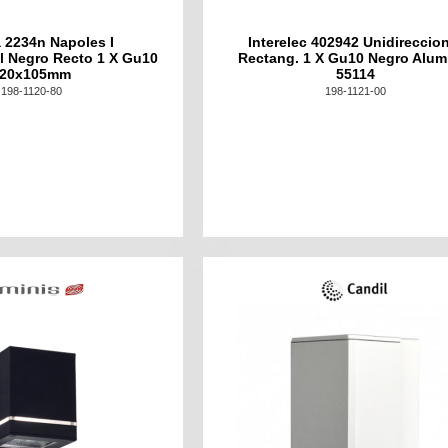
 2234n Napoles I
Interelec 402942 Unidireccio
l Negro Recto 1 X Gu10
Rectang. 1 X Gu10 Negro Alum
120x105mm
55114
198-1120-80
198-1121-00