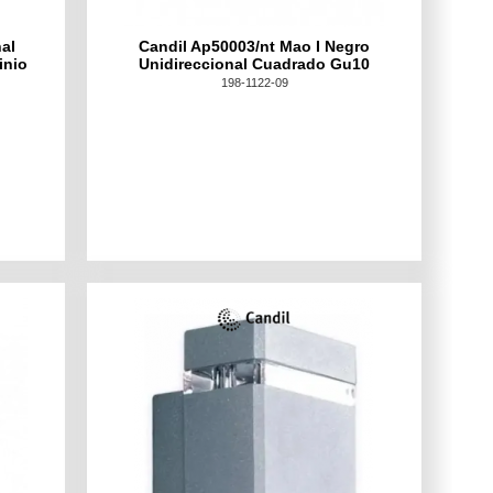
nal
Candil Ap50003/nt Mao I Negro
inio
Unidireccional Cuadrado Gu10
198-1122-09