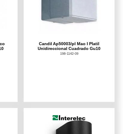
nco
Candil Ap50003/pl Mao I Platil
10
Unidireccional Cuadrado Gu10
198-1142-09