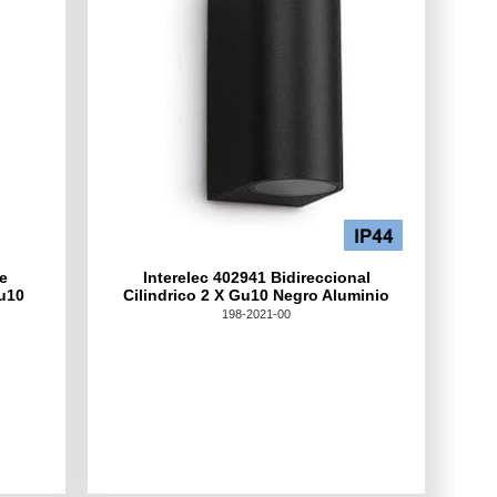
ue
Interelec 402941 Bidireccional
u10
Cilindrico 2 X Gu10 Negro Aluminio
198-2021-00