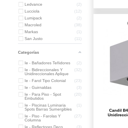
Ledvance
2
Lucciola
12
Lumipack
2
Macroled
38
Markas
1
San Justo
11
Categorías
Ie - Bañadores Teñidores
2
Ie - Bidireccionales Y
32
Unidireccionales Aplique
Ie - Farol Tipo Colonial
23
Ie - Guirnaldas
3
Ie - Para Piso - Spot
20
Embutidos
Ie - Piscinas Luminaria
1
Spots Barras Sumergibles
Candil B4
Unidirecc
Ie - Piso - Farolas Y
27
Columna
Ie - Reflectores Deco
3