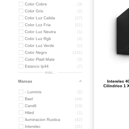
Color Cobre
3
Color Gris
2
Color Luz Calida
37
Color Luz Fria
51
Color Luz Neutra
1
Color Luz Rgb
4
Color Luz Verde
2
Color Negro
141
Color Platil Mate
3
Estanco Ip44
7
más...
Interelec 
Marcas
Cilindrico 1
- Luminis
5
Bael
44
Candil
24
Hiled
1
Iluminacion Rustica
42
Interelec
31