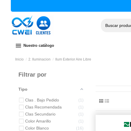
menu
Nuestro catálogo
Inicio
2. Iluminacion
Ilum Exterior Aire Libre
Filtrar por
Tipo
Clas . Bajo Pedido
1
Clas Recomendada
1
Clas Secundario
1
Color Amarillo
1
Color Blanco
16