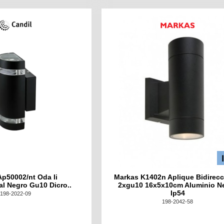
Ap50002/nt Oda Ii
Markas K1402n Aplique Bidirecc
al Negro Gu10 Dicro..
2xgu10 16x5x10cm Aluminio N
Ip54
198-2022-09
198-2042-58