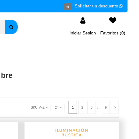
Iniciar Sesion
Favoritos (
0
)
ibre
SKU, A-Z
24