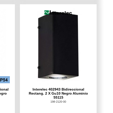
ional
Interelec 402943 Bidireccional
egro
Rectang. 2 X Gu10 Negro Aluminio
55115
198-2120-00