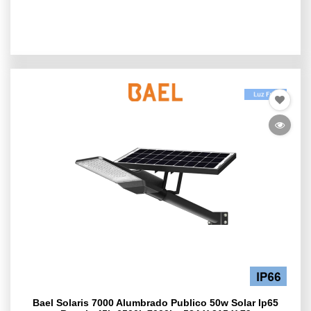
Bael Solaris 7000 Alumbrado Publico 50w Solar Ip65