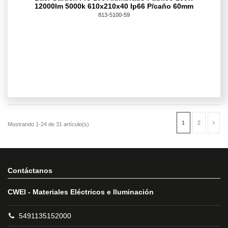
12000lm 5000k 610x210x40 Ip66 P/caño 60mm
813-5100-59
Contáctanos
CWEI - Materiales Eléctricos e Iluminación
5491135152000