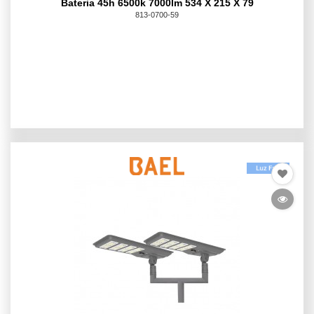
Bateria 45h 6500k 7000lm 534 X 215 X 79
813-0700-59