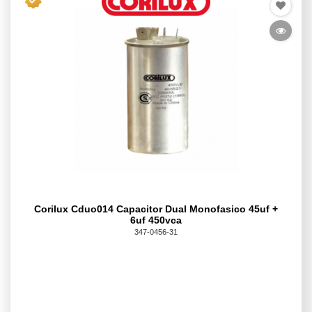
Corilux Cduo014 Capacitor Dual Monofasico 45uf +
6uf 450vca
347-0456-31