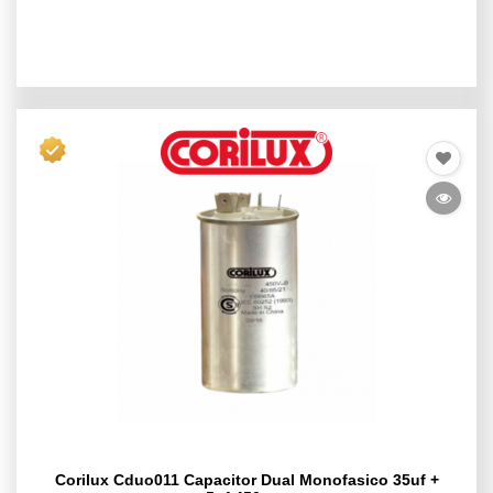
Corilux Cduo011 Capacitor Dual Monofasico 35uf +