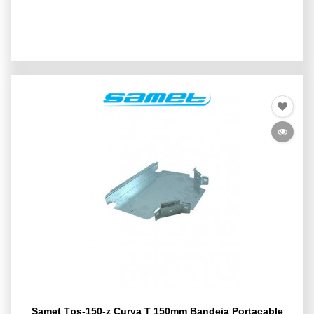
Samet Tps-150-z Curva T 150mm Bandeja Portacable