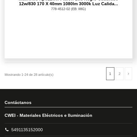
12w/830 170 X 40mm 1080lm 3000k Luz Calida...
778-4512-02
(EB: II8G)
Contáctanos
CWEI - Materiales Eléctricos e Iluminación
5491135152000