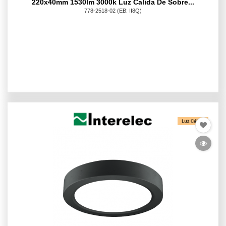
220x40mm 1530lm 3000k Luz Calida De Sobre...
778-2518-02
(EB: II8Q)