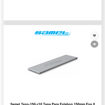
Samet Teps-150-z10 Tapa Para Eslabon 150mm Esp 0