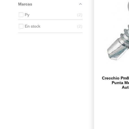
Marcas
Py
2
En stock
2
Crecchio Pm81
Punta Me
Aut