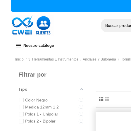
menu
Nuestro catálogo
Inicio
3. Herramientas E Instrumentos
Anclajes Y Buloneria
Tornil
Filtrar por
Tipo
Color Negro
1
Medida 12mm 1 2
1
Polos 1 - Unipolar
1
Polos 2 - Bipolar
1