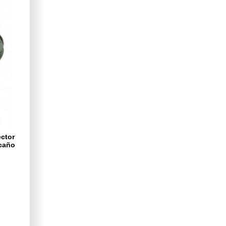
ctor
acaño