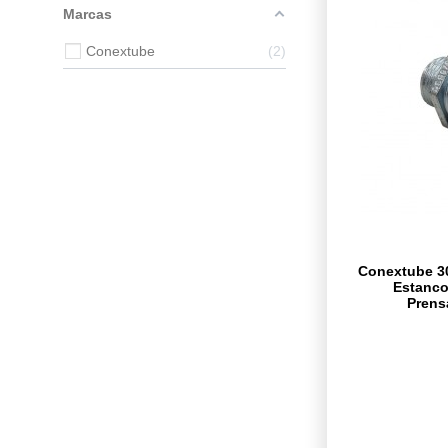
Marcas
Conextube
2
Conextube 3
Estanco
Prens